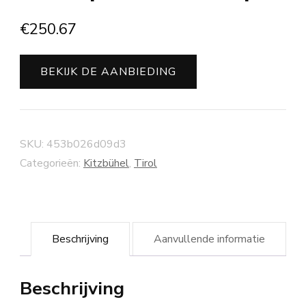
€
250.67
BEKIJK DE AANBIEDING
SKU:
453b026d09d3
Categorieën:
Kitzbühel
,
Tirol
Beschrijving
Aanvullende informatie
Beschrijving