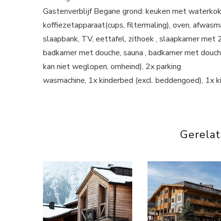
Gastenverblijf Begane grond: keuken met waterkoker
koffiezetapparaat(cups, filtermaling), oven, afwas
slaapbank, TV, eettafel, zithoek , slaapkamer met 
badkamer met douche, sauna , badkamer met douche, 
kan niet weglopen, omheind), 2x parking
wasmachine, 1x kinderbed (excl. beddengoed), 1x k
Gerela