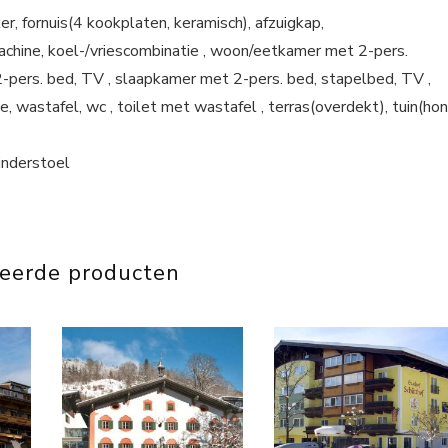
, fornuis(4 kookplaten, keramisch), afzuigkap,
machine, koel-/vriescombinatie , woon/eetkamer met 2-pers.
2-pers. bed, TV , slaapkamer met 2-pers. bed, stapelbed, TV ,
wastafel, wc , toilet met wastafel , terras(overdekt), tuin(ho
inderstoel
teerde producten