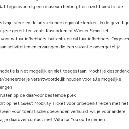
, dat tegenwoordig een museum herbergt en inzicht biedt in de
stvrije sfeer en de uitstekende regionale keuken. In de gezellig
nrijkse gerechten zoals Kasnocken of Wiener Schnitzel.
oor natuurliefhebbers, buitenlui en cultuurliefhebbers. Ongeach
 aan activiteiten en ervaringen die een vakantie onvergetelijk
modatie is niet mogelijk en niet toegestaan. Mocht je desondan
aar/beheerder je verantwoordelijk houden voor alle mogelijke
rengen
hterlaten op de daarvoor bestemde plek
 recht op het Guest Mobility Ticket voor onbeperkt reizen met het
leen voor toeristische doeleinden verhuurd, wil je voor andere
j je daarover contact met Villa for You op te nemen