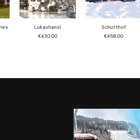
hex
Lukashansl
Schutthof
€
430.00
€
458.00