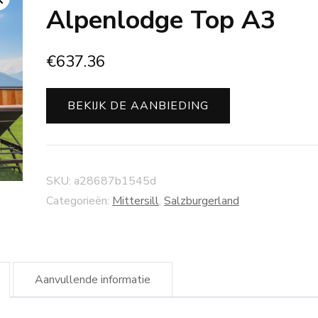
Alpenlodge Top A3
€
637.36
BEKIJK DE AANBIEDING
SKU:
a28687b1545d
Categorieën:
Mittersill
,
Salzburgerland
Aanvullende informatie