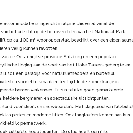
e accommodatie is ingericht in alpine chic en al vanaf de
 van het uitzicht op de bergwerelden van het Nationaal Park
ijft op ca. 100 m² woonoppervlak, beschikt over een eigen saun
ieren veilig kunnen ravotten
io van de Oostenrijkse provincie Salzburg en een populaire
dyllische ligging aan de voet van het Hohe Tauern-gebergte en
 tot een paradijs voor natuurliefhebbers en buitenlui.
viteiten voor elke smaak en leeftijd. In de zomer kan je in
ggende bergen verkennen. Er zijn talrijke goed gemarkeerde
, heldere bergmeren en spectaculaire uitzichtpunten.
derland voor skiërs en snowboarders. Het skigebied van Kitzbühe
rsteklas pistes en moderne liften. Ook langlaufers komen aan hun
wikkeld loipennetwerk.
l ook culturele hoogtepunten. De stad heeft een rijke