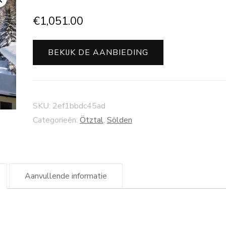
€
1,051.00
BEKIJK DE AANBIEDING
SKU:
2ef1bbdc45ad
Categorieën:
Ötztal
,
Sölden
Aanvullende informatie