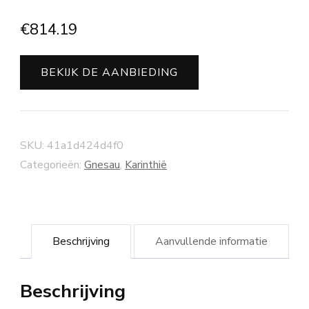
€
814.19
BEKIJK DE AANBIEDING
SKU:
41a1d424d4f0
Categorieën:
Gnesau
,
Karinthië
Beschrijving
Aanvullende informatie
Beschrijving