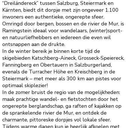
“Dreiländereck” tussen Salzburg, Steiermark en
Kärnten, biedt dit dorpje met zijn ongeveer 1.100
inwoners een authentieke, ongerepte sfeer.
Omringd door bergen, bossen en de rivier de Mur, is
Ramingstein ideaal voor wandelaars, (winter)sport-
en natuurliefhebbers en iedereen die even wil
ontsnappen aan de drukte.
In de winter bereik je binnen korte tijd de
skigebieden Katschberg-Aineck, Grosseck-Speiereck,
Fanningberg en Obertauern in Salzburgerland,
evenals de Turracher Höhe en Kreischberg in de
Steiermark – met meer als 300 km aan pistes voor
optimaal skiplezier!
In de zomer bruist de regio van de mogelijkheden:
maak prachtige wandel- en fietstochten door het
ongerepte berglandschap, ga raften of kajakken op
de sprankelende rivier de Mur, en ontdek de
charmante, pittoreske dorpjes vol lokale sfeer.
Tijdens warme dagen kun je heerlijk afkoelen met