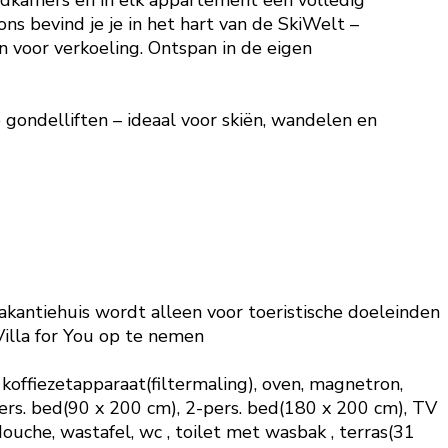
adkamers en in elk appartement een volledig
 bevind je je in het hart van de SkiWelt –
 voor verkoeling. Ontspan in de eigen
gondelliften – ideaal voor skiën, wandelen en
kantiehuis wordt alleen voor toeristische doeleinden
Villa for You op te nemen
koffiezetapparaat(filtermaling), oven, magnetron,
ers. bed(90 x 200 cm), 2-pers. bed(180 x 200 cm), TV
che, wastafel, wc , toilet met wasbak , terras(31