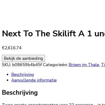
Next To The Skilift A 1 u
€
2,616.74
Bekijk de aanbieding
SKU:
b08659b4b45f
Categorieën:
Brixen im Thale
,
Ti
Beschrijving
Aanvullende informatie
Beschrijving