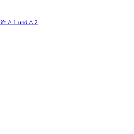
ift A 1 und A 2