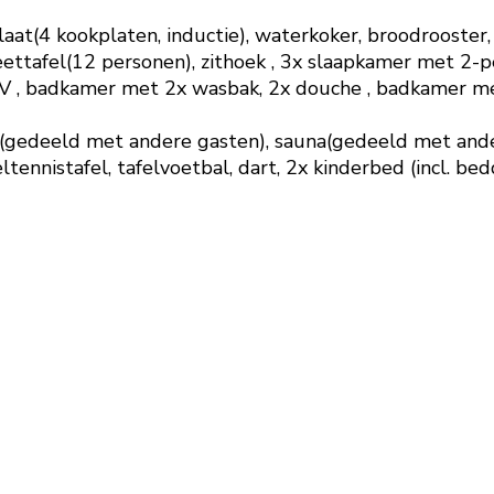
t(4 kookplaten, inductie), waterkoker, broodrooster, 
ettafel(12 personen), zithoek , 3x slaapkamer met 2-p
TV , badkamer met 2x wasbak, 2x douche , badkamer met
a(gedeeld met andere gasten), sauna(gedeeld met and
ltennistafel, tafelvoetbal, dart, 2x kinderbed (incl. b