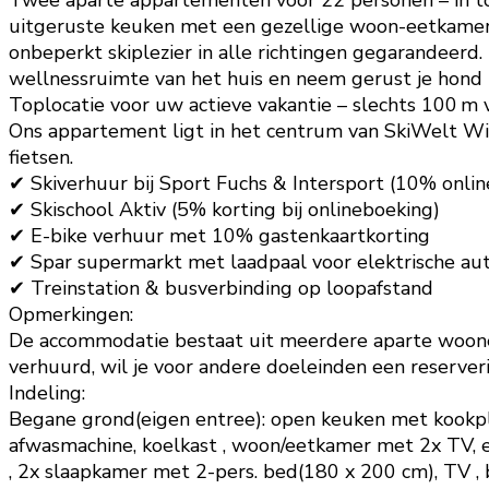
Twee aparte appartementen voor 22 personen – in to
uitgeruste keuken met een gezellige woon-eetkamer. 
onbeperkt skiplezier in alle richtingen gegarandeer
wellnessruimte van het huis en neem gerust je hond
Toplocatie voor uw actieve vakantie – slechts 100 m 
Ons appartement ligt in het centrum van SkiWelt Wild
fietsen.
✔ Skiverhuur bij Sport Fuchs & Intersport (10% onlin
✔ Skischool Aktiv (5% korting bij onlineboeking)
✔ E-bike verhuur met 10% gastenkaartkorting
✔ Spar supermarkt met laadpaal voor elektrische aut
✔ Treinstation & busverbinding op loopafstand
Opmerkingen:
De accommodatie bestaat uit meerdere aparte wooneen
verhuurd, wil je voor andere doeleinden een reserver
Indeling:
Begane grond(eigen entree): open keuken met kookplaa
afwasmachine, koelkast , woon/eetkamer met 2x TV, e
, 2x slaapkamer met 2-pers. bed(180 x 200 cm), TV ,