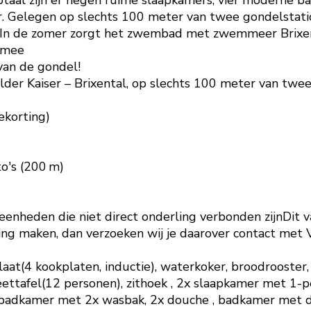
taal zijn er negen ruime slaapkamers, vier moderne b
Gelegen op slechts 100 meter van twee gondelstations
d. In de zomer zorgt het zwembad met zwemmeer Brixen
 mee
van de gondel!
er Kaiser – Brixental, op slechts 100 meter van twee 
ekorting)
o's (200 m)
heden die niet direct onderling verbonden zijnDit va
ing maken, dan verzoeken wij je daarover contact met 
t(4 kookplaten, inductie), waterkoker, broodrooster, 
ettafel(12 personen), zithoek , 2x slaapkamer met 1-p
 badkamer met 2x wasbak, 2x douche , badkamer met dou