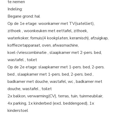
te nemen
Indeling:
Begane grond: hal
Op de 1e etage: woonkamer met TV(satelliet),
zithoek , woonkeuken met eettafel, zithoek,
waterkoker, fornuis(4 kookplaten, keramisch), afzuigkap,
koffiezetapparaat, oven, afwasmachine,
koel-/vriescombinatie , slaapkamer met 2-pers. bed,
wastafel , toilet
Op de 2e etage: slaapkamer met 1-pers. bed, 2-pers.
bed , slaapkamer met 1-pers. bed, 2-pers. bed ,
badkamer met douche, wastafel, wc , badkamer met
douche, wastafel , toilet
2x balkon, verwarming(CV), terras, tuin, tuinmeubilair,
4x parking, 1x kinderbed (excl. beddengoed), 1x
kinderstoel