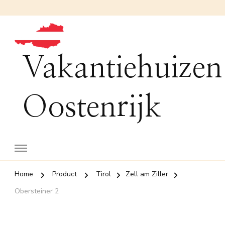
Vakantiehuizen
Oostenrijk
Home
Product
Tirol
Zell am Ziller
Obersteiner 2