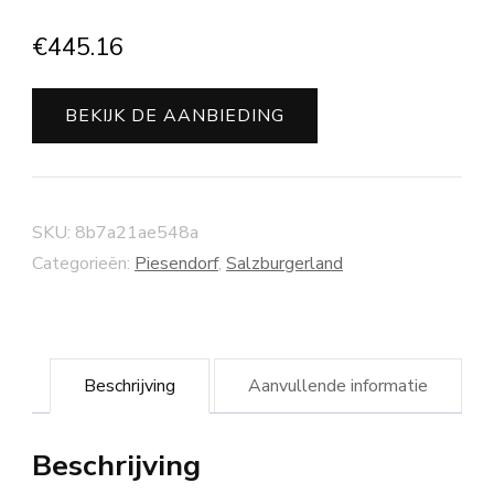
€
445.16
BEKIJK DE AANBIEDING
SKU:
8b7a21ae548a
Categorieën:
Piesendorf
,
Salzburgerland
Beschrijving
Aanvullende informatie
Beschrijving