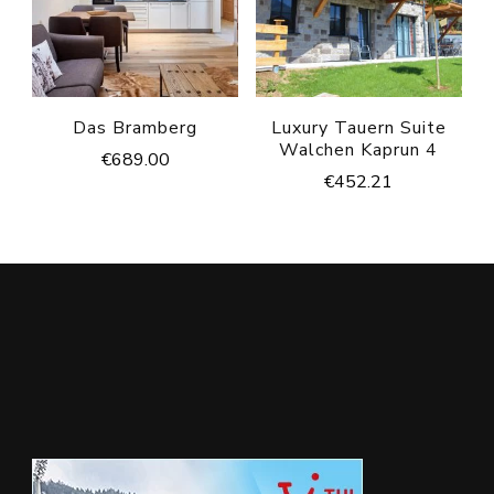
Das Bramberg
Luxury Tauern Suite
Walchen Kaprun 4
€
689.00
€
452.21