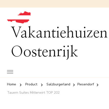
Vakantiehuizen
Oostenrijk
Home
Product
Salzburgerland
Piesendorf
Tauern Suites Mitterwirt TOP 202