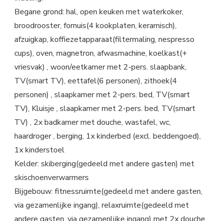
Begane grond: hal, open keuken met waterkoker,
broodrooster, fornuis(4 kookplaten, keramisch),
afzuigkap, koffiezetapparaat(filtermaling, nespresso
cups), oven, magnetron, afwasmachine, koelkast(+
vriesvak) , woon/eetkamer met 2-pers. slaapbank,
TV(smart TV), eettafel(6 personen), zithoek(4
personen) , slaapkamer met 2-pers. bed, TV(smart
TV), Kluisje , slaapkamer met 2-pers. bed, TV(smart
TV) , 2x badkamer met douche, wastafel, wc,
haardroger , berging, 1x kinderbed (excl. beddengoed),
1x kinderstoel
Kelder: skiberging(gedeeld met andere gasten) met
skischoenverwarmers
Bijgebouw: fitnessruimte(gedeeld met andere gasten,
via gezamenlijke ingang), relaxruimte(gedeeld met
andere gasten, via gezamenlijke ingang) met 2x douche,