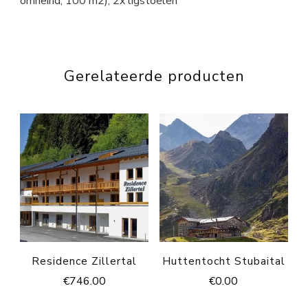
omheind, 100 m2), 2x ligstoelen
Gerelateerde producten
Residence Zillertal
Huttentocht Stubaital
€
746.00
€
0.00