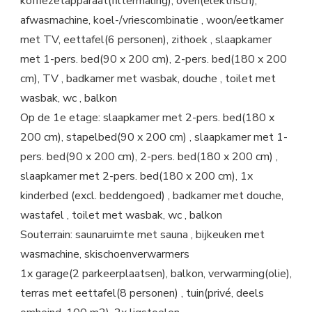
koffiezetapparaat(filtermaling), oven(elektrisch),
afwasmachine, koel-/vriescombinatie , woon/eetkamer
met TV, eettafel(6 personen), zithoek , slaapkamer
met 1-pers. bed(90 x 200 cm), 2-pers. bed(180 x 200
cm), TV , badkamer met wasbak, douche , toilet met
wasbak, wc , balkon
Op de 1e etage: slaapkamer met 2-pers. bed(180 x
200 cm), stapelbed(90 x 200 cm) , slaapkamer met 1-
pers. bed(90 x 200 cm), 2-pers. bed(180 x 200 cm) ,
slaapkamer met 2-pers. bed(180 x 200 cm), 1x
kinderbed (excl. beddengoed) , badkamer met douche,
wastafel , toilet met wasbak, wc , balkon
Souterrain: saunaruimte met sauna , bijkeuken met
wasmachine, skischoenverwarmers
1x garage(2 parkeerplaatsen), balkon, verwarming(olie),
terras met eettafel(8 personen) , tuin(privé, deels