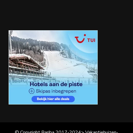
© Copyright Bariba 2017-2024> Vakantiehuizen-