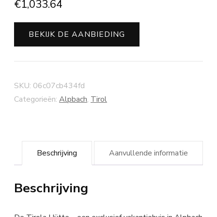
€
1,033.64
BEKIJK DE AANBIEDING
SKU:
06c07cb434fd
Categorieën:
Alpbach
,
Tirol
Beschrijving
Aanvullende informatie
Beschrijving