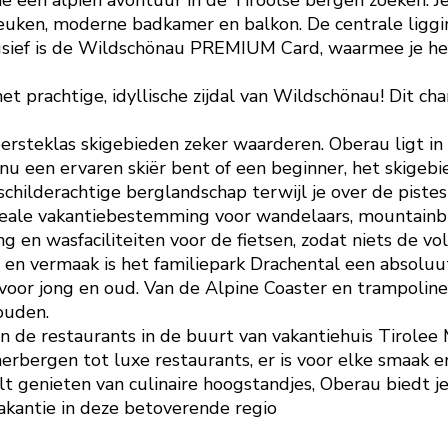
ie een alpien avontuur in de Tiroolse bergen zoeken.
keuken, moderne badkamer en balkon. De centrale lig
usief is de Wildschönau PREMIUM Card, waarmee je het
et prachtige, idyllische zijdal van Wildschönau! Dit c
eersteklas skigebieden zeker waarderen. Oberau ligt in 
e nu een ervaren skiër bent of een beginner, het skige
childerachtige berglandschap terwijl je over de pistes
deale vakantiebestemming voor wandelaars, mountainbik
g en wasfaciliteiten voor de fietsen, zodat niets de vo
 en vermaak is het familiepark Drachental een absoluut
oor jong en oud. Van de Alpine Coaster en trampoline 
ouden.
in de restaurants in de buurt van vakantiehuis Tirolee
herbergen tot luxe restaurants, er is voor elke smaak e
ilt genieten van culinaire hoogstandjes, Oberau biedt j
akantie in deze betoverende regio