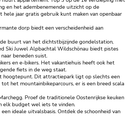
 Je huurt appartement Top 3 op de 1e verdieping met
ging en het adembenemende uitzicht op de
 hele jaar gratis gebruik kunt maken van openbaar
harmante dorp biedt een verscheidenheid aan
de buurt van het dichtstbijzijnde gondelstation,
bied Ski Juwel Alpbachtal Wildschönau biedt pistes
 naar beneden suist.
ers en e-bikers. Het vakantiehuis heeft ook het
lgende fiets in de weg staat.
 hoogtepunt. Dit attractiepark ligt op slechts een
tot het mountainbikeparcours, er is een breed scala
 Marchegg. Proef de traditionele Oostenrijkse keuken
n elk budget wel iets te vinden.
e een ideale uitvalsbasis. Ontdek de schoonheid van