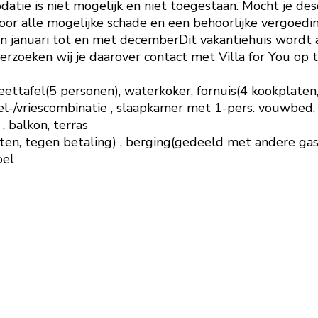
atie is niet mogelijk en niet toegestaan. Mocht je des
oor alle mogelijke schade en een behoorlijke vergoedi
an januari tot en met decemberDit vakantiehuis wordt a
erzoeken wij je daarover contact met Villa for You op
tafel(5 personen), waterkoker, fornuis(4 kookplaten, k
el-/vriescombinatie , slaapkamer met 1-pers. vouwbed, 
 balkon, terras
, tegen betaling) , berging(gedeeld met andere gast
oel