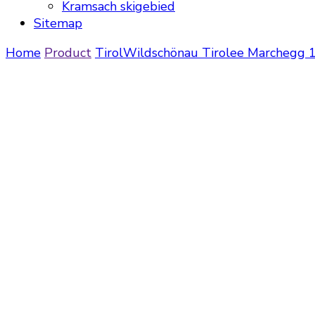
Kramsach skigebied
Sitemap
Home
Product
Tirol
Wildschönau
Tirolee Marchegg 