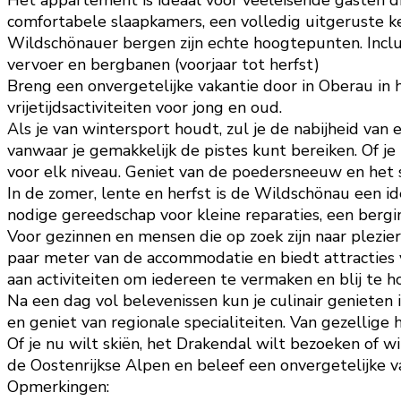
Het appartement is ideaal voor veeleisende gasten d
comfortabele slaapkamers, een volledig uitgeruste 
Wildschönauer bergen zijn echte hoogtepunten. Incl
vervoer en bergbanen (voorjaar tot herfst)
Breng een onvergetelijke vakantie door in Oberau in h
vrijetijdsactiviteiten voor jong en oud.
Als je van wintersport houdt, zul je de nabijheid van 
vanwaar je gemakkelijk de pistes kunt bereiken. Of j
voor elk niveau. Geniet van de poedersneeuw en het s
In de zomer, lente en herfst is de Wildschönau een i
nodige gereedschap voor kleine reparaties, een bergin
Voor gezinnen en mensen die op zoek zijn naar plezier
paar meter van de accommodatie en biedt attracties v
aan activiteiten om iedereen te vermaken en blij te h
Na een dag vol belevenissen kun je culinair genieten 
en geniet van regionale specialiteiten. Van gezellige 
Of je nu wilt skiën, het Drakendal wilt bezoeken of w
de Oostenrijkse Alpen en beleef een onvergetelijke v
Opmerkingen: