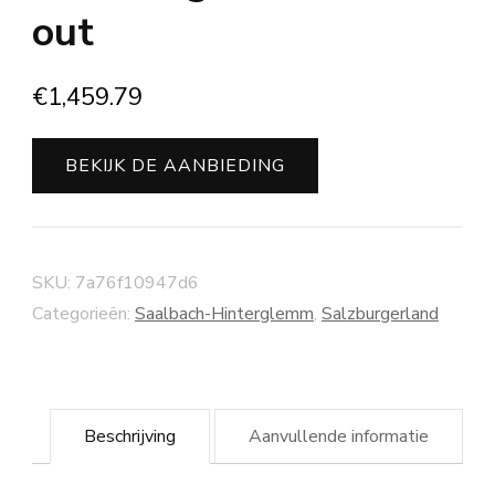
out
€
1,459.79
BEKIJK DE AANBIEDING
SKU:
7a76f10947d6
Categorieën:
Saalbach-Hinterglemm
,
Salzburgerland
Beschrijving
Aanvullende informatie