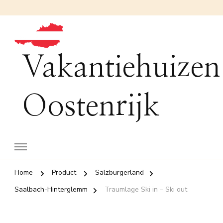
Vakantiehuizen
Oostenrijk
Home
Product
Salzburgerland
Saalbach-Hinterglemm
Traumlage Ski in – Ski out