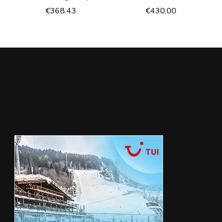
€
368.43
€
430.00