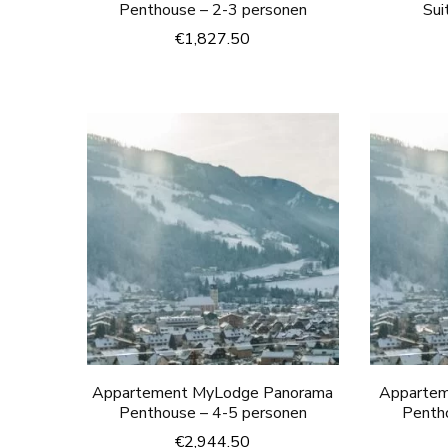
Penthouse – 2-3 personen
Sui
€
1,827.50
Appartement MyLodge Panorama
Apparte
Penthouse – 4-5 personen
Penth
€
2,944.50