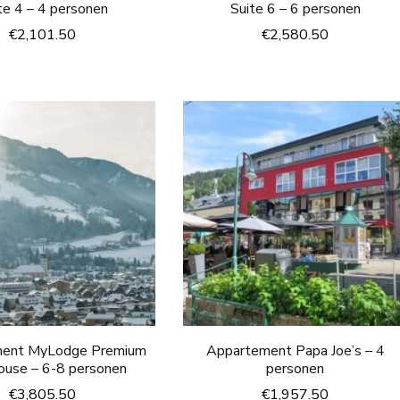
te 4 – 4 personen
Suite 6 – 6 personen
€
2,101.50
€
2,580.50
ment MyLodge Premium
Appartement Papa Joe’s – 4
ouse – 6-8 personen
personen
€
3,805.50
€
1,957.50