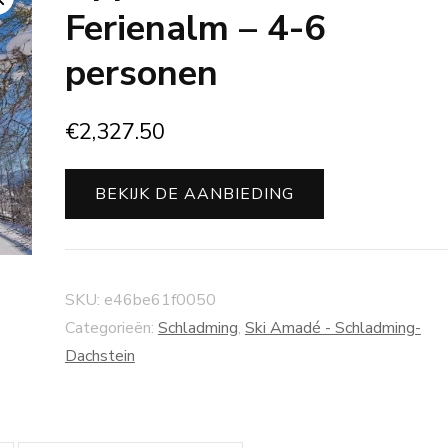
Ferienalm – 4-6
personen
€
2,327.50
BEKIJK DE AANBIEDING
SKU:
e46be61f0050
Categorieën:
Schladming
,
Ski Amadé - Schladming-
Dachstein