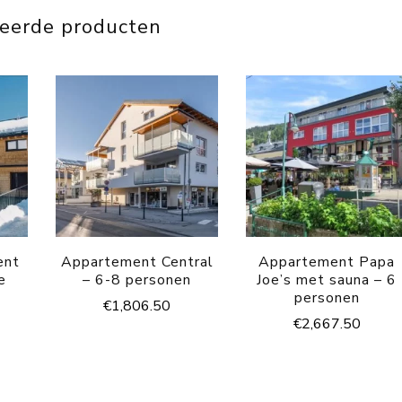
teerde producten
ent
Appartement Central
Appartement Papa
e
– 6-8 personen
Joe’s met sauna – 6
personen
€
1,806.50
€
2,667.50