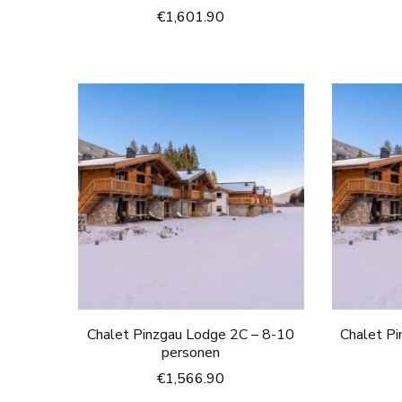
€
1,601.90
Chalet Pinzgau Lodge 2C – 8-10
Chalet P
personen
€
1,566.90