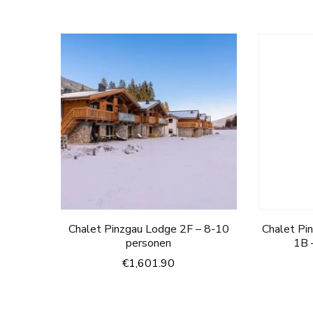
Chalet Pinzgau Lodge 2F – 8-10
Chalet Pi
personen
1B 
€
1,601.90