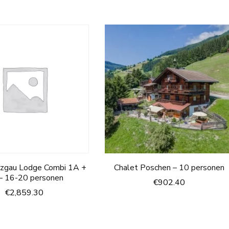
nzgau Lodge Combi 1A +
Chalet Poschen – 10 personen
– 16-20 personen
€
902.40
€
2,859.30