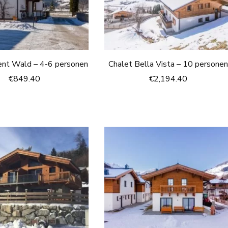
nt Wald – 4-6 personen
Chalet Bella Vista – 10 persone
€
849.40
€
2,194.40