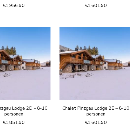
€
1,956.90
€
1,601.90
inzgau Lodge 2D – 8-10
Chalet Pinzgau Lodge 2E – 8-10
personen
personen
€
1,851.90
€
1,601.90