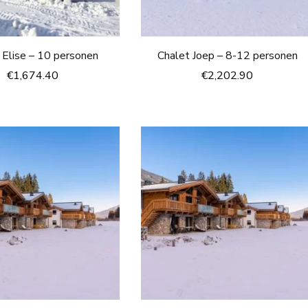
 Elise – 10 personen
Chalet Joep – 8-12 personen
€
1,674.40
€
2,202.90