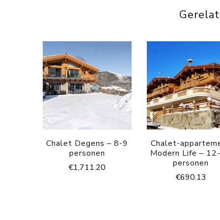
Gerela
Chalet Degens – 8-9
Chalet-appartem
personen
Modern Life – 12
personen
€
1,711.20
€
690.13