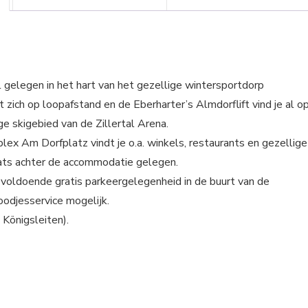
gelegen in het hart van het gezellige wintersportdorp
 zich op loopafstand en de Eberharter’s Almdorflift vind je al o
ge skigebied van de Zillertal Arena.
x Am Dorfplatz vindt je o.a. winkels, restaurants en gezellige
laats achter de accommodatie gelegen.
s voldoende gratis parkeergelegenheid in de buurt van de
odjesservice mogelijk.
s Königsleiten).