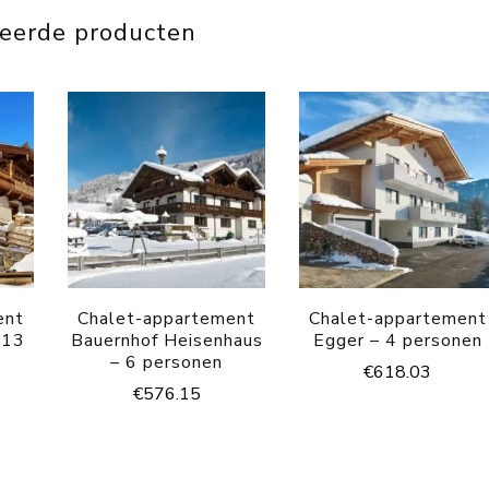
teerde producten
ent
Chalet-appartement
Chalet-appartement
-13
Bauernhof Heisenhaus
Egger – 4 personen
– 6 personen
€
618.03
€
576.15