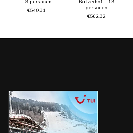
– 8 personen
Britzerhof – 18
personen
€
540.31
€
562.32