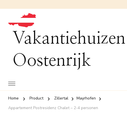
Vakantiehuizen
Oostenrijk
Home
Product
Zillertal
Mayrhofen
Appartement Postresidenz Chalet – 2-4 personen