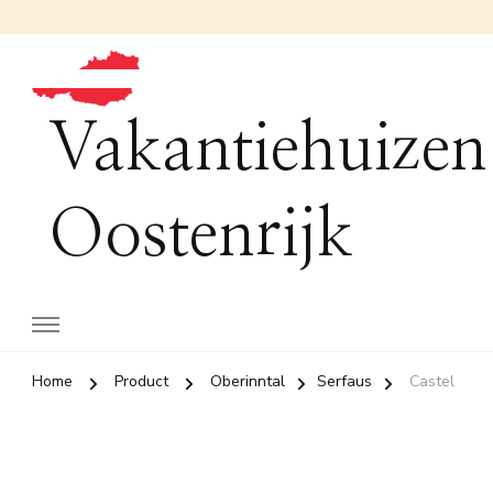
Vakantiehuizen
Oostenrijk
Home
Product
Oberinntal
Serfaus
Castel