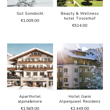
Gut Sonnbichl
Beauty & Wellness
hotel Tirolerhof
€
1,009.00
€
514.00
Aparthotel
Hotel Garni
alpina&more
Alpenjuwel Residenz
€
1,569.00
€
1,449.00