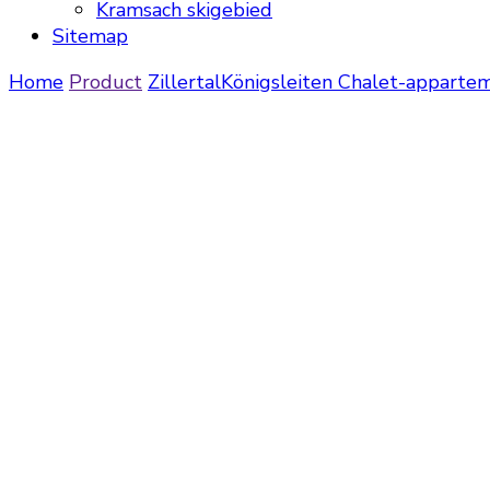
Kramsach skigebied
Sitemap
Home
Product
Zillertal
Königsleiten
Chalet-appartem