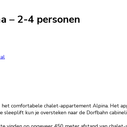
a – 2-4 personen
tal
e het comfortabele chalet-appartement Alpina. Het app
e sleeplift kun je oversteken naar de Dorfbahn cabineli
n te vinden op ongeveer 450 meter afstand van chalet