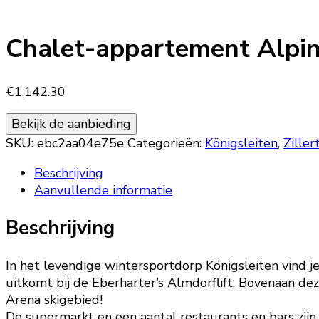
Chalet-appartement Alpin
€
1,142.30
Bekijk de aanbieding
SKU:
ebc2aa04e75e
Categorieën:
Königsleiten
,
Ziller
Beschrijving
Aanvullende informatie
Beschrijving
In het levendige wintersportdorp Königsleiten vind j
uitkomt bij de Eberharter’s Almdorflift. Bovenaan dez
Arena skigebied!
De supermarkt en een aantal restaurants en bars zij