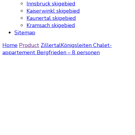
Innsbruck skigebied
Kaiserwinkl skigebied
Kaunertal skigebied
Kramsach skigebied
Sitemap
Home
Product
Zillertal
Königsleiten
Chalet-
appartement Bergfrieden – 8 personen