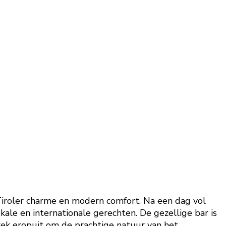
Tiroler charme en modern comfort. Na een dag vol
ale en internationale gerechten. De gezellige bar is
trek eropuit om de prachtige natuur van het