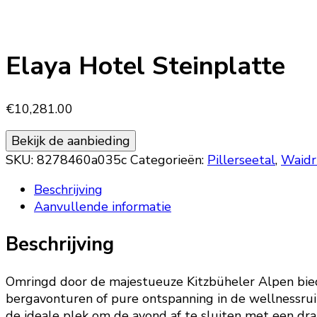
Elaya Hotel Steinplatte
€
10,281.00
Bekijk de aanbieding
SKU:
8278460a035c
Categorieën:
Pillerseetal
,
Waidr
Beschrijving
Aanvullende informatie
Beschrijving
Omringd door de majestueuze Kitzbüheler Alpen biedt
bergavonturen of pure ontspanning in de wellnessruim
de ideale plek om de avond af te sluiten met een dra