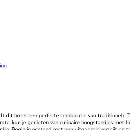
ing
 dit hotel een perfecte combinatie van traditionele 
te, kun je genieten van culinaire hoogstandjes met lok
nkje. Begin je ochtend met een uitgebreid ontbijt en 