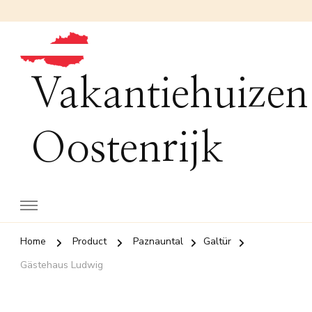
Vakantiehuizen
Oostenrijk
Home
Product
Paznauntal
Galtür
Gästehaus Ludwig