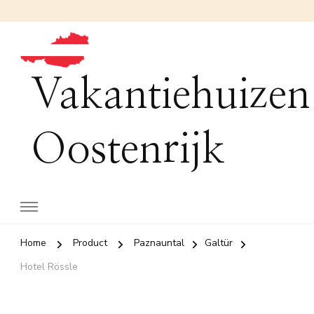
Vakantiehuizen
Oostenrijk
Home
Product
Paznauntal
Galtür
Hotel Rössle