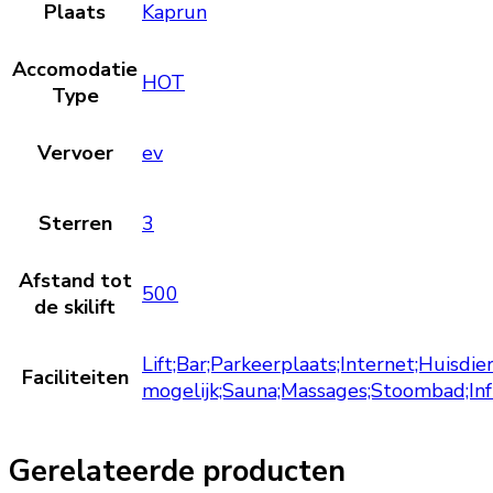
Plaats
Kaprun
Accomodatie
HOT
Type
Vervoer
ev
Sterren
3
Afstand tot
500
de skilift
Lift;Bar;Parkeerplaats;Internet;Huisdie
Faciliteiten
mogelijk;Sauna;Massages;Stoombad;In
Gerelateerde producten