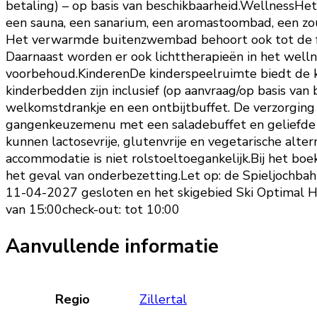
betaling) – op basis van beschikbaarheid.WellnessHet
een sauna, een sanarium, een aromastoombad, een zou
Het verwarmde buitenzwembad behoort ook tot de fa
Daarnaast worden er ook lichttherapieën in het wel
voorbehoud.KinderenDe kinderspeelruimte biedt de kl
kinderbedden zijn inclusief (op aanvraag/op basis va
welkomstdrankje en een ontbijtbuffet. De verzorging
gangenkeuzemenu met een saladebuffet en geliefde ge
kunnen lactosevrije, glutenvrije en vegetarische alt
accommodatie is niet rolstoeltoegankelijk.Bij het b
het geval van onderbezetting.Let op: de Spieljochbah
11-04-2027 gesloten en het skigebied Ski Optimal Ho
van 15:00check-out: tot 10:00
Aanvullende informatie
Regio
Zillertal