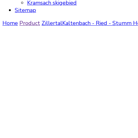
Kramsach skigebied
Sitemap
Home
Product
Zillertal
Kaltenbach - Ried - Stumm
H