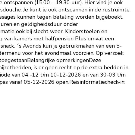
 ontspannen (15.00 – 19.30 uur). Hier vind je ook
douche. Je kunt je ook ontspannen in de rustruimte.
ssages kunnen tegen betaling worden bijgeboekt.
suren en geldigheidsduur onder
atie ook bij slecht weer. Kinderstoelen en
king van kamers met halfpension Plus omvat een
snack. ´s Avonds kun je gebruikmaken van een 5-
ndermenu voor het avondmaal voorzien. Op verzoek
et toegestaanBelangrijke opmerkingenDeze
jzetbedden, is er geen recht op de extra bedden in
periode van 04 -12 t/m 10-12-2026 en van 30-03 t/m
 pas vanaf 05-12-2026 open.Reisinformatiecheck-in: