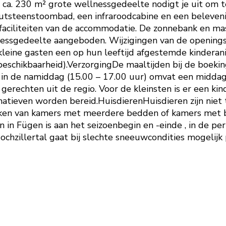
 ca. 230 m² grote wellnessgedeelte nodigt je uit om te
tsteenstoombad, een infraroodcabine en een belevenis
ciliteiten van de accommodatie. De zonnebank en ma
lnessgedeelte aangeboden. Wijzigingen van de opening
eine gasten een op hun leeftijd afgestemde kinderanim
n beschikbaarheid).VerzorgingDe maaltijden bij de boe
 in de namiddag (15.00 – 17.00 uur) omvat een middag
rechten uit de regio. Voor de kleinsten is er een ki
ernatieven worden bereid.HuisdierenHuisdieren zijn ni
oeken van kamers met meerdere bedden of kamers met bi
n in Fügen is aan het seizoenbegin en -einde , in de 
chzillertal gaat bij slechte sneeuwcondities mogelijk