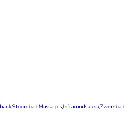
onnebank;Stoombad;Massages;Infraroodsauna;Zwembad