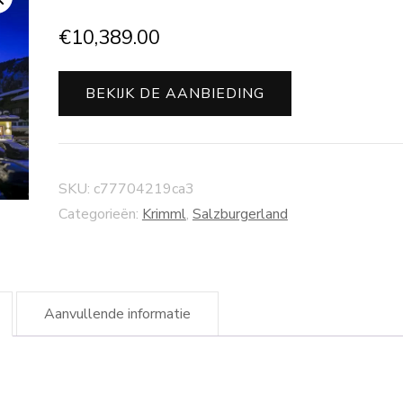
€
10,389.00
BEKIJK DE AANBIEDING
SKU:
c77704219ca3
Categorieën:
Krimml
,
Salzburgerland
Aanvullende informatie