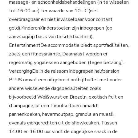
massage- en schoonheidsbehandelingen (in te wisselen
tot 16.00 uur) ter waarde van 10,- € (niet
overdraagbaar en niet inwisselbaar voor contant
geld).KinderenKinderstoelen zijn inbegrepen (op
aanvraag/op basis van beschikbaarheid).
EntertainmentDe accommodatie biedt sportfaciliteiten,
zoals een fitnessruimte. Daarnaast worden er
regelmatig yogalessen aangeboden (tegen betaling).
VerzorgingDe in de reissom inbegrepen halfpension
PLUS omvat een uitgebreid ontbijtbuffet met onder
andere wisselende dagspecialiteiten zoals
bijvoorbeeld Weißwurst en Brezeln, exotisch fruit en
champagne, of een Tiroolse boerenmarkt,
pannenkoeken, havermoutpap, granola en muesli,
evenals eiergerechten uit de showkeuken. Tussen
14.00 en 16.00 uur vindt de dagelijkse snack in de