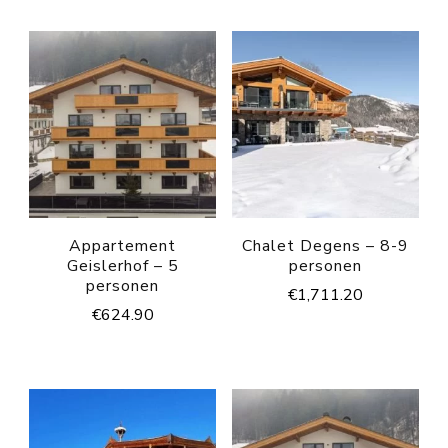
Appartement
Chalet Degens – 8-9
Geislerhof – 5
personen
personen
€
1,711.20
€
624.90