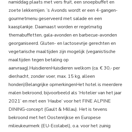
namiddag plaats met vers fruit, een snoepbuffet en
zoete lekkernijen. ’s Avonds wordt er een 4-gangen-
gourmetmenu geserveerd met salade en een
kaasplankje. Daarnaast worden er regelmatig
themabuffetten, gala-avonden en barbecue-avonden
georganiseerd. Gluten- en lactosevrije gerechten en
vegetarische maaltijden zijn mogelijk (veganistische
maaltijden tegen betaling op
aanvraag).HuisdierenHuisdieren welkom (ca. € 30,- per
dier/nacht, zonder voer, max. 15 kg, alleen
honden)Belangrijke opmerkingenHet hotel is meerdere
malen bekroond, bijvoorbeeld als ‘Hotelier van het jaar
2021’ en met een ‘Haube’ voor het FINE ALPINE
DINING-concept (Gault & Millau). Het is tevens
bekroond met het Oostenrijkse en Europese
milieukeurmerk (EU-Ecolabel), o.a. voor het zuinig