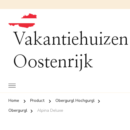
Vakantiehuizen
Oostenrijk
Home
Product
Obergurgl Hochgurgl
Obergurgl
Alpina Deluxe