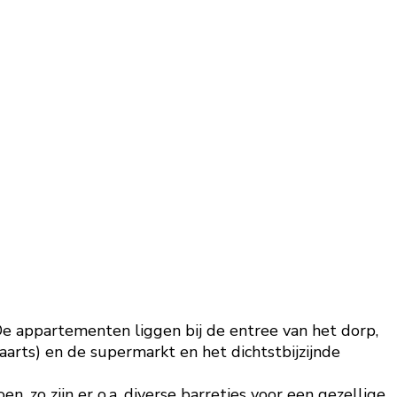
De appartementen liggen bij de entree van het dorp,
aarts) en de supermarkt en het dichtstbijzijnde
n, zo zijn er o.a. diverse barretjes voor een gezellige