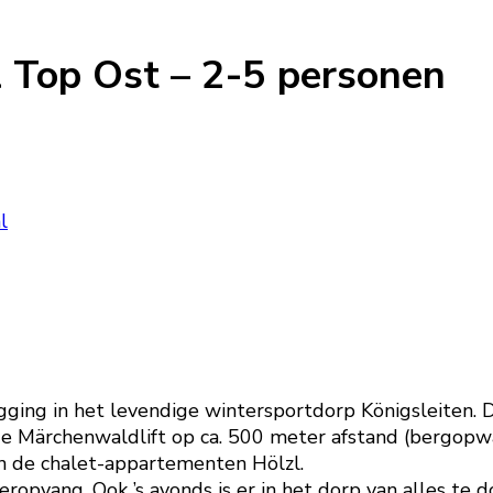
 Top Ost – 2-5 personen
l
ging in het levendige wintersportdorp Königsleiten. 
en de Märchenwaldlift op ca. 500 meter afstand (bergopw
an de chalet-appartementen Hölzl.
ropvang. Ook ’s avonds is er in het dorp van alles te doe