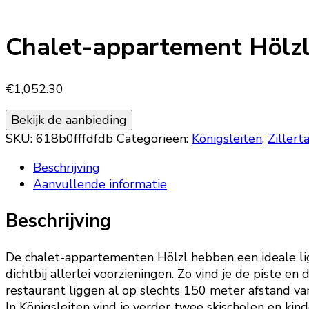
Chalet-appartement Hölzl
€
1,052.30
Bekijk de aanbieding
SKU:
618b0fffdfdb
Categorieën:
Königsleiten
,
Zillerta
Beschrijving
Aanvullende informatie
Beschrijving
De chalet-appartementen Hölzl hebben een ideale lig
dichtbij allerlei voorzieningen. Zo vind je de piste 
restaurant liggen al op slechts 150 meter afstand v
In Königsleiten vind je verder twee skischolen en kinde