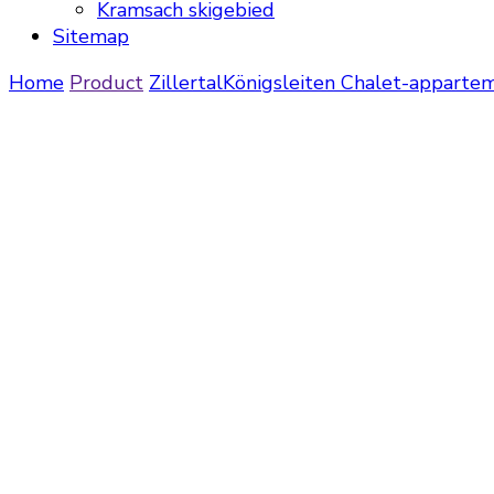
Kramsach skigebied
Sitemap
Home
Product
Zillertal
Königsleiten
Chalet-appartem