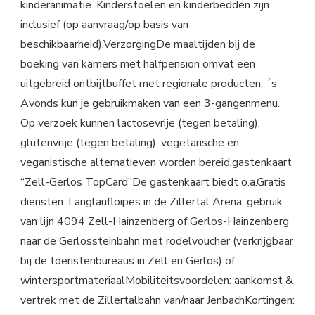
kinderanimatie. Kinderstoelen en kinderbedden zijn
inclusief (op aanvraag/op basis van
beschikbaarheid).VerzorgingDe maaltijden bij de
boeking van kamers met halfpension omvat een
uitgebreid ontbijtbuffet met regionale producten. ´s
Avonds kun je gebruikmaken van een 3-gangenmenu.
Op verzoek kunnen lactosevrije (tegen betaling),
glutenvrije (tegen betaling), vegetarische en
veganistische alternatieven worden bereid.gastenkaart
“Zell-Gerlos TopCard”De gastenkaart biedt o.a.Gratis
diensten: Langlaufloipes in de Zillertal Arena, gebruik
van lijn 4094 Zell-Hainzenberg of Gerlos-Hainzenberg
naar de Gerlossteinbahn met rodelvoucher (verkrijgbaar
bij de toeristenbureaus in Zell en Gerlos) of
wintersportmateriaalMobiliteitsvoordelen: aankomst &
vertrek met de Zillertalbahn van/naar JenbachKortingen: