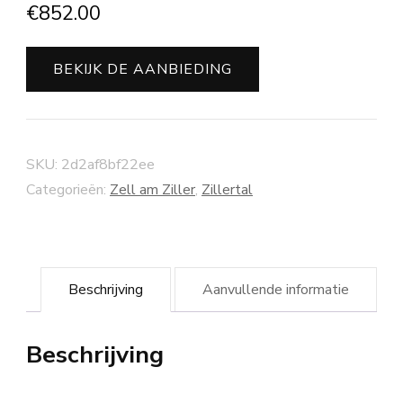
€
852.00
BEKIJK DE AANBIEDING
SKU:
2d2af8bf22ee
Categorieën:
Zell am Ziller
,
Zillertal
Beschrijving
Aanvullende informatie
Beschrijving