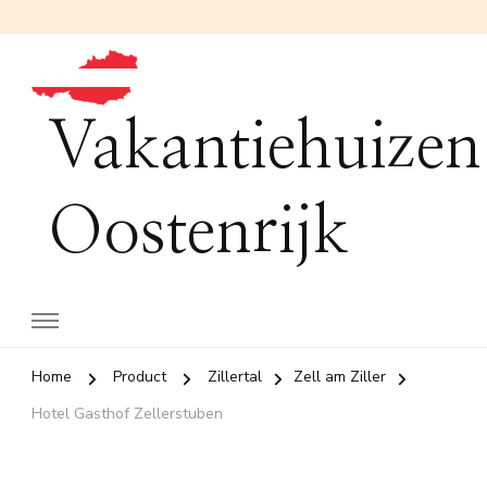
Vakantiehuizen
Oostenrijk
Home
Product
Zillertal
Zell am Ziller
Hotel Gasthof Zellerstuben