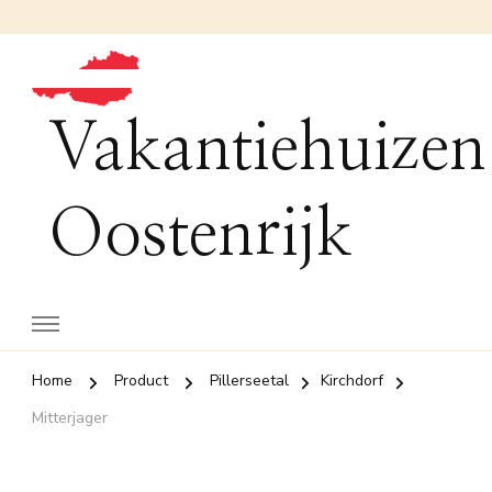
Vakantiehuizen
Oostenrijk
Home
Product
Pillerseetal
Kirchdorf
Mitterjager