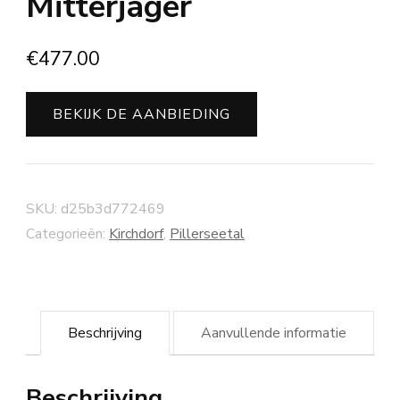
Mitterjager
€
477.00
BEKIJK DE AANBIEDING
SKU:
d25b3d772469
Categorieën:
Kirchdorf
,
Pillerseetal
Beschrijving
Aanvullende informatie
Beschrijving